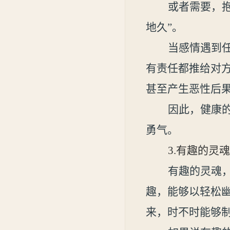
或者需要，抱
地久”。
当感情遇到
有责任都
推给对
甚至产生恶性后
因此，健康
勇气。
3.
有趣的灵魂
有趣的灵魂
趣，能够以轻松
来，时不时能够