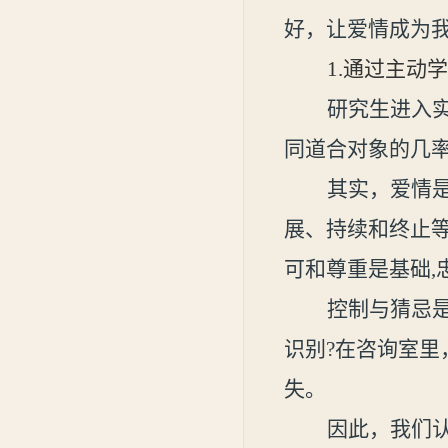
好，让爱情成
为
1.
通过主动学
研究生进入
同道合对象的几
其实，爱情
展、持续和终止
可和尊重是基础
,
控制与猜忌
识别
?
在咨询室里
失。
因此，我们