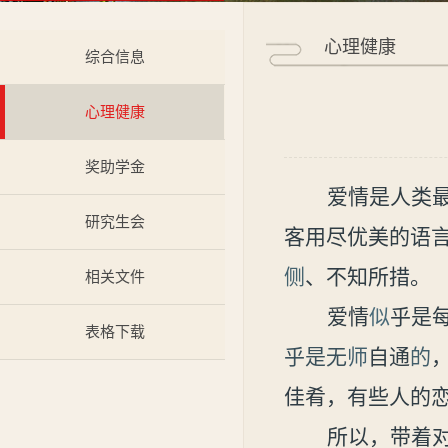
心理健康
综合信息
心理健康
奖助学金
爱情是人类
研究生会
客用尽优美
的语
侧
、不知所措。
相关文件
爱情
似
乎是
表格下载
乎是无
师
自
通
的
佳肴，有些人的
所以，带着