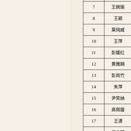
7
王婉瑜
8
王颖
9
莫纯威
10
王萍
11
彭媛红
12
黄雅娴
13
彭岚竹
14
朱萍
15
尹笑纳
16
高佩璇
17
王潇