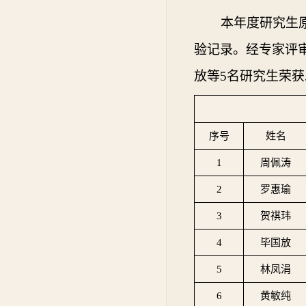
本年度研究生
验记录。经专家评
放
等
5名研究生荣
序号
姓名
1
周佩涛
2
罗惠瑜
3
贺祺玮
4
毕国放
5
林凤涓
6
黄敏纯