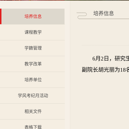
培养信息
培养信息
课程教学
学籍管理
6
月
2
日，研究
教学改革
副院长胡光丽
为
1
培养单位
学风考纪月活动
相关文件
表格下载