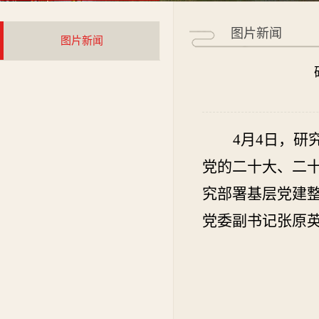
图片新闻
图片新闻
4
月
4
日，
研
党的二十大、二
究部署基层党建
党委副书记张原