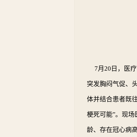
7
月
20
日，医疗
突发胸闷气促、
体并结合患者既
梗死可能”。现
龄、存在冠心病