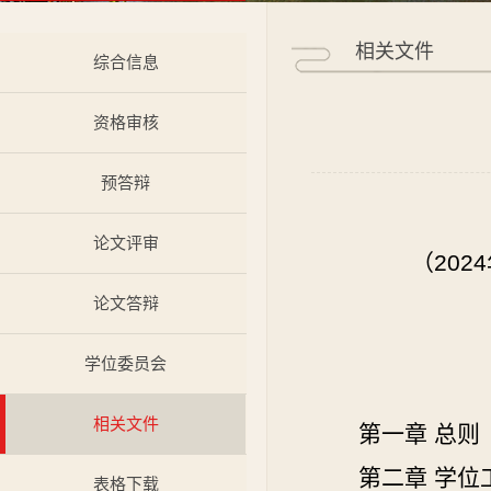
相关文件
综合信息
资格审核
预答辩
论文评审
（
2024
论文答辩
学位委员会
相关文件
第一章
总则
第二章
学位
表格下载