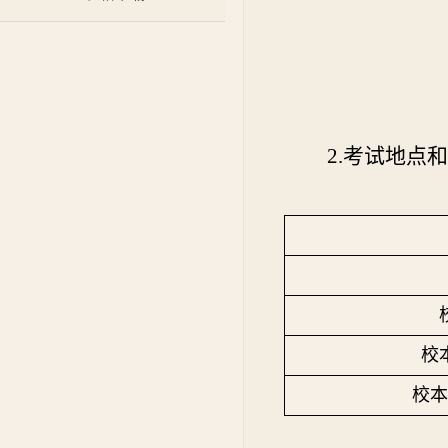
2.考试地点
校
校本