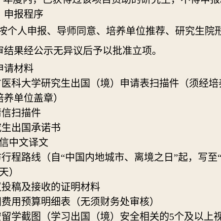
）申报程序
按个人申报、
导师同意、培养
单位
推荐
、
研究生院
审结果经公示无异议后予以批准立项。
申请材料
南方医科大学研究生出国（境）申请表扫描件（须经
培养单位盖章）
请信扫描件
究生出国承诺书
请信中文译文
访行程路线（自“中国内地城市、离境之日”起，写至
7天）
议投稿及接收的证明材料
国费用预算明细表（无须财务处审核）
安留学截图（学习出国（境）安全相关的5个及以上