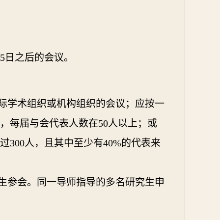
5
日
之
后
的
会议
。
际学术组织或机构组织的会议；应按一
上，每届与会代表人数在
50
人以上；或
300人，且其中至少有40%的代表来
生参会。
同一导师指导的多名研究生申
。