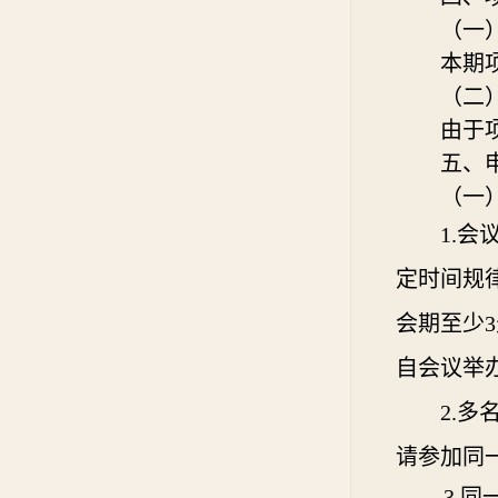
（一
本期
（二
由于
五、
（一
1.会
定时间规
会期至少
自会议举
2.
请参加同
3.