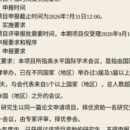
）申报时间
项目申报截止时间为
202
6
年
7
月
31
日
12:00。
）实施要求
项目评审报批需要时间，
本期项目仅受理
202
6
年
9
月
1
申报要求和程序
）申报要求
议要求：
本项目所指高水平国际学术会议，是指由国
律举办，已在不同国家（地区）举办过
3届及3届以
3天，与会代表来自5个以上国家（地区），总人数超过
办国（地区）之外的会议。
多名研究生以同一篇论文申请项目，择优资助一名研究
一会议，由
专家评审，择优
参会。
同一年度内，已获得过该项目资助的研究生，不得申报