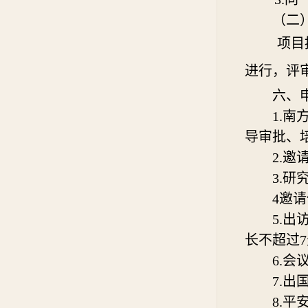
（二
项目
进行
，评
六、
1.
导审批、
2.邀
3.
研
4邀
5
.出
长不超过
6
.会
7
.出
8
.平