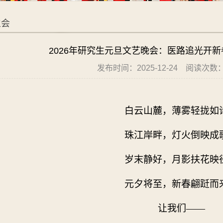
生会
2026年研究生元旦文艺晚会：医路追光开新
发布时间：2025-12-24
阅读次数
白云山麓，薄雾轻拢如
珠江岸畔，灯火倒映成
岁末静好，月影扶花映
元夕将至，新春翩跹而
让我们——