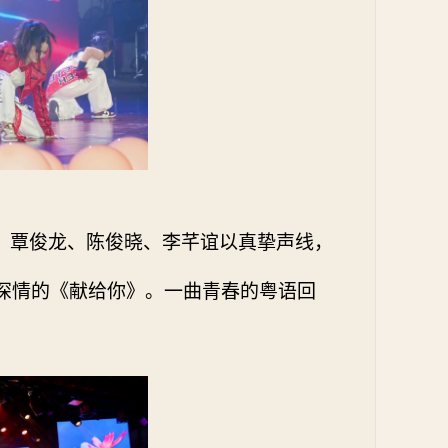
、覃俊龙、陈俊晓、李芊谊以真挚声线，
深情的《献给你》。一曲青春的粤语回