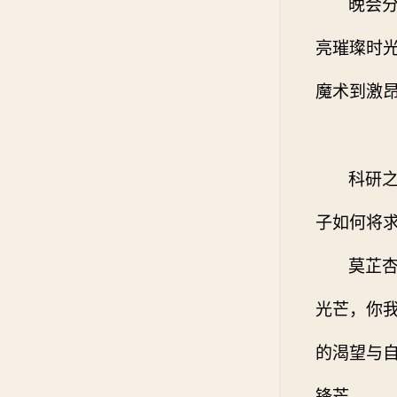
晚会
亮璀璨时
魔术到激
科研
子如何将
莫芷
光芒，你
的渴望与
锋芒。