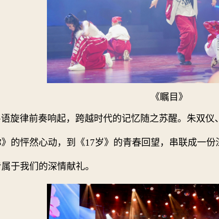
《瞩目》
粤语旋律前奏响起，跨越时代的记忆随之苏醒。朱双仪
你》的怦然心动，到《
17
岁》的青春回望，串联成一份
专属于我们的深情献礼。