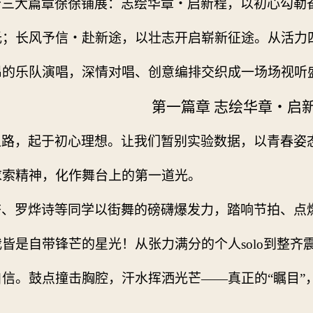
分三大篇章徐徐铺展：志绘华章・启新程，以初心勾勒
光；长风予信・赴新途，以壮志开启崭新征途。从活力
昂的乐队演唱，深情对唱、创意编排交织成一场场视听
第一篇章 志绘华章・启
之路，起于初心理想。让我们暂别实验数据，以青春姿
求索精神，化作舞台上的第一道光。
杏、罗烨诗等同学
以街舞的磅礴爆发力，踏响节拍、点
我皆是自带锋芒的星光！从张力满分的个人
solo
到整齐
自信。鼓点撞击胸腔，汗水挥洒光芒——真正的“瞩目”