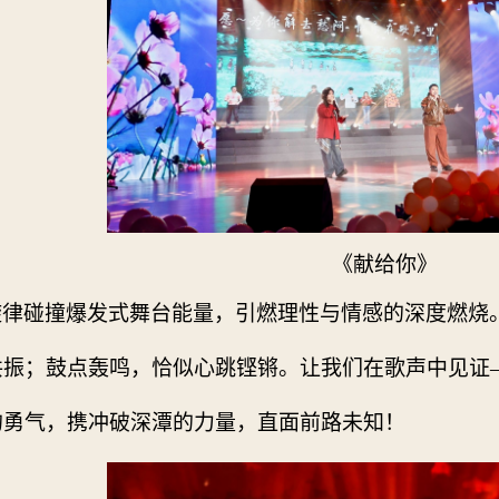
《献给你》
旋律碰撞爆发式舞台能量，引燃理性与情感的深度燃烧
共振；鼓点轰鸣，恰似心跳铿锵。让我们在歌声中见证
的勇气，携冲破深潭的力量，直面前路未知！