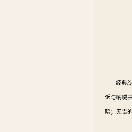
经典
诉与呐喊
暗；无畏