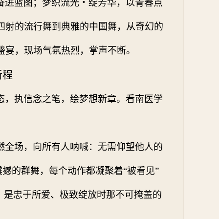
奋进蓝图；梦织流光・绽芳华，以青春点
四射的流行舞到典雅的中国舞，从奇幻的
盛宴，现场气氛热烈，掌声不断。
新程
态，执信念之笔，绘梦想新章。看南医学
燃全场，向所有人呐喊：无需仰望他人的
震撼的群舞，每个动作都凝聚着“被看见”
，是忠于所爱、极致绽放时那不可掩盖的