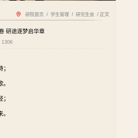
研院首页
/
学生管理
/
研究生会
/ 正文
卷 研途逐梦启华章
：
1306
诗；
歌。
径；
来。