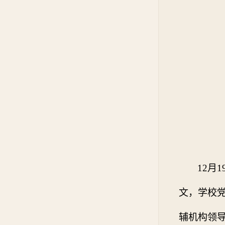
12
月
1
文，学校
辅机构领